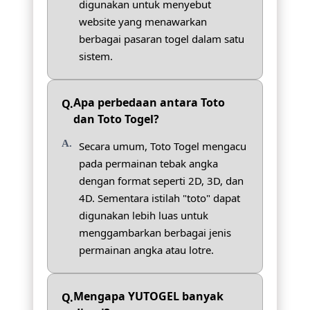
digunakan untuk menyebut
website yang menawarkan
berbagai pasaran togel dalam satu
sistem.
Apa perbedaan antara Toto
dan Toto Togel?
Secara umum, Toto Togel mengacu
pada permainan tebak angka
dengan format seperti 2D, 3D, dan
4D. Sementara istilah "toto" dapat
digunakan lebih luas untuk
menggambarkan berbagai jenis
permainan angka atau lotre.
Mengapa YUTOGEL banyak