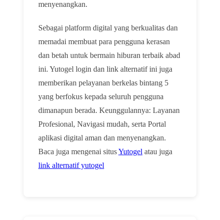
menyenangkan.
Sebagai platform digital yang berkualitas dan
memadai membuat para pengguna kerasan
dan betah untuk bermain hiburan terbaik abad
ini. Yutogel login dan link alternatif ini juga
memberikan pelayanan berkelas bintang 5
yang berfokus kepada seluruh pengguna
dimanapun berada. Keunggulannya: Layanan
Profesional, Navigasi mudah, serta Portal
aplikasi digital aman dan menyenangkan.
Baca juga mengenai situs
Yutogel
atau juga
link alternatif yutogel