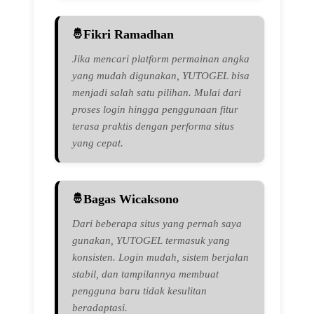
Fikri Ramadhan
Jika mencari platform permainan angka
yang mudah digunakan, YUTOGEL bisa
menjadi salah satu pilihan. Mulai dari
proses login hingga penggunaan fitur
terasa praktis dengan performa situs
yang cepat.
Bagas Wicaksono
Dari beberapa situs yang pernah saya
gunakan, YUTOGEL termasuk yang
konsisten. Login mudah, sistem berjalan
stabil, dan tampilannya membuat
pengguna baru tidak kesulitan
beradaptasi.