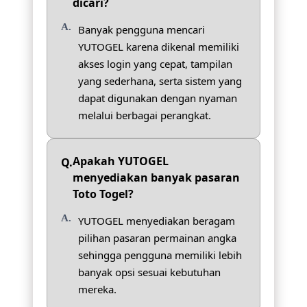
dicari?
Banyak pengguna mencari
YUTOGEL karena dikenal memiliki
akses login yang cepat, tampilan
yang sederhana, serta sistem yang
dapat digunakan dengan nyaman
melalui berbagai perangkat.
Apakah YUTOGEL
menyediakan banyak pasaran
Toto Togel?
YUTOGEL menyediakan beragam
pilihan pasaran permainan angka
sehingga pengguna memiliki lebih
banyak opsi sesuai kebutuhan
mereka.