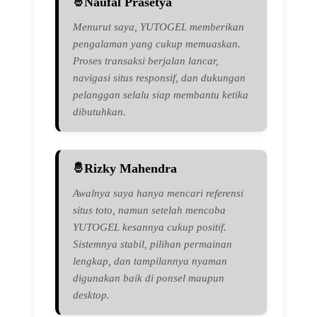
Naufal Prasetya
Menurut saya, YUTOGEL memberikan
pengalaman yang cukup memuaskan.
Proses transaksi berjalan lancar,
navigasi situs responsif, dan dukungan
pelanggan selalu siap membantu ketika
dibutuhkan.
Rizky Mahendra
Awalnya saya hanya mencari referensi
situs toto, namun setelah mencoba
YUTOGEL kesannya cukup positif.
Sistemnya stabil, pilihan permainan
lengkap, dan tampilannya nyaman
digunakan baik di ponsel maupun
desktop.