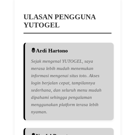
ULASAN PENGGUNA
YUTOGEL
Ardi Hartono
Sejak mengenal YUTOGEL, saya
merasa lebih mudah menemukan
informasi mengenai situs toto. Akses
login berjalan cepat, tampilannya
sederhana, dan seluruh menu mudah
dipahami sehingga pengalaman
menggunakan platform terasa lebih
nyaman.