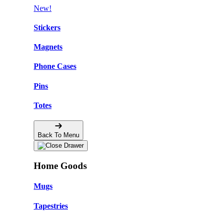
New!
Stickers
Magnets
Phone Cases
Pins
Totes
Back To Menu
Home Goods
Mugs
Tapestries